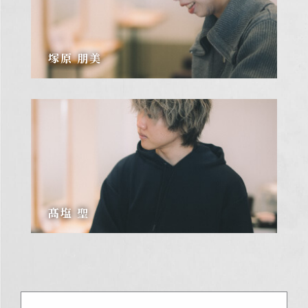
塚原 朋美
髙塩 聖