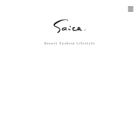
メ
ニ
ュ
ー
Beauty Fashion Lifestyle