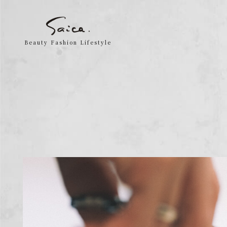
内
容
Beauty Fashion Lifestyle
を
ス
キ
ッ
プ